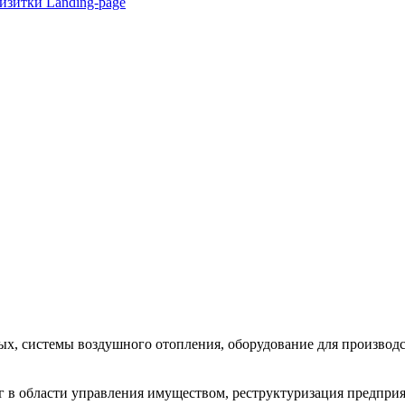
визитки
Landing-page
х, системы воздушного отопления, оборудование для производ
г в области управления имуществом, реструктуризация предпри