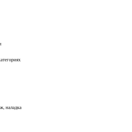
и
атегориях
ж, наладка