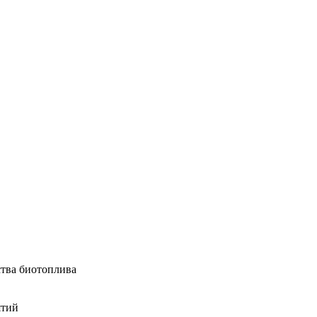
ства биотоплива
ятий